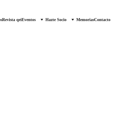
os
Revista qei
Eventos
Hazte Socio
Memorias
Contacto
iado